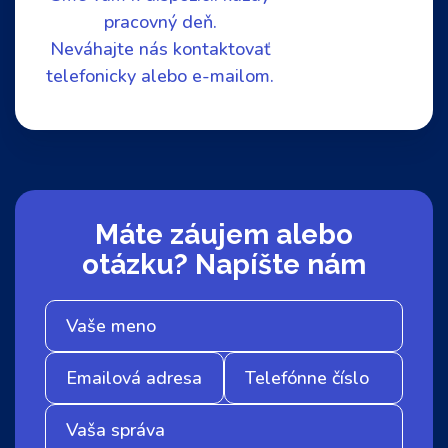
pracovný deň.
Neváhajte nás kontaktovať
telefonicky alebo e-mailom.
Máte záujem alebo
otázku? Napíšte nám