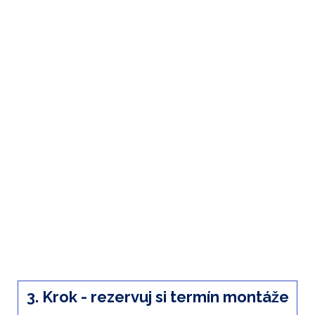
práca)
Neviem – chcem obhliadku (bez
poplatku)
2. Krok - Vyber si spôsob platby
Chcem predfaktúru (bez poplatku)
✓ objednávku potvrdíte po predfaktúre
✓ termín rezervujeme na 3 dni
Záloha 25 % vopred (potvrdenie
termínu)
Na splátky (finančná služba)
3. Krok - rezervuj si termín montáže