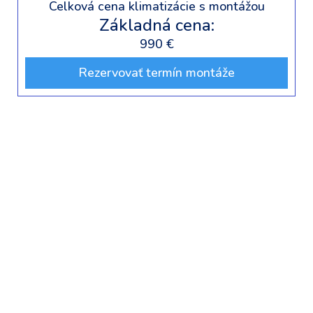
Celková cena klimatizácie s montážou
Základná cena:
990 €
Rezervovať termín montáže
🌬️ Samsung AR35
Klimatizácia pre každý domov – jednoduchá,
efektívna a dostupná.
Samsung AR35 predstavuje základný model
klimatizácie s vysokým výkonom a dostupnou
cenou. Skvelý na chladenie alebo kúrenie v