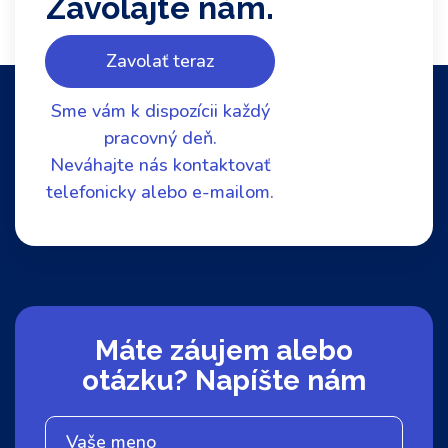
Zavolajte nám.
Zavolať teraz
Sme vám k dispozícii každý
pracovný deň.
Neváhajte nás kontaktovať
telefonicky alebo e-mailom.
Máte záujem alebo
otázku? Napíšte nám