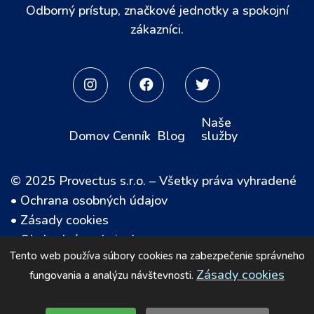
Odborný prístup, značkové jednotky a spokojní
zákazníci.



Naše
Domov
Cenník
Blog
služby
© 2025 Provectus s.r.o. – Všetky práva vyhradené
•
Ochrana osobných údajov
•
Zásady cookies
•
Obchodné podmienky
Tento web používa súbory cookies na zabezpečenie správneho
•
Reklamačný poriadok
Zásady cookies
fungovania a analýzu návštevnosti.
• Bezpečný nákup