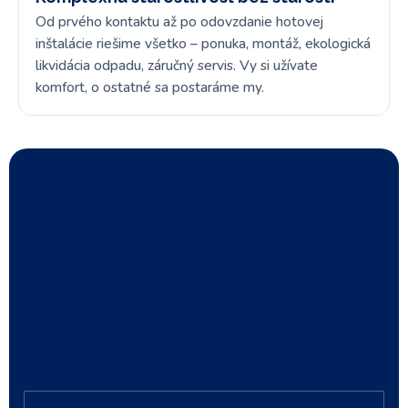
Od prvého kontaktu až po odovzdanie hotovej
inštalácie riešime všetko – ponuka, montáž, ekologická
likvidácia odpadu, záručný servis. Vy si užívate
komfort, o ostatné sa postaráme my.