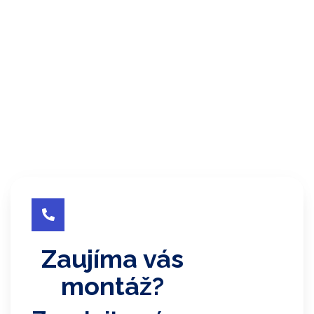

Zaujíma vás
montáž?