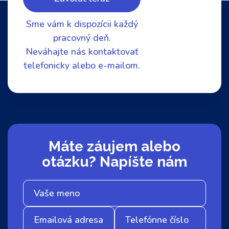
Sme vám k dispozícii každý
pracovný deň.
Neváhajte nás kontaktovať
telefonicky alebo e-mailom.
Máte záujem alebo
otázku? Napíšte nám