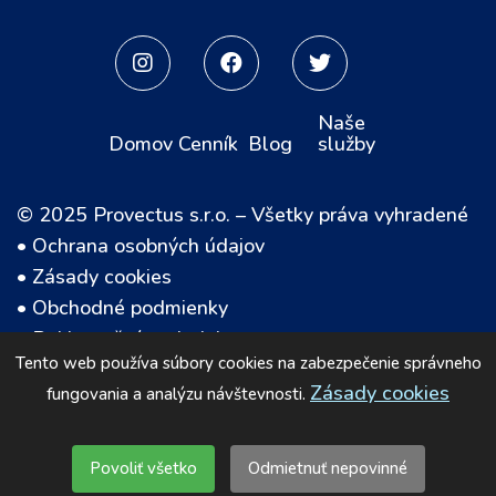



Naše
Domov
Cenník
Blog
služby
© 2025 Provectus s.r.o. – Všetky práva vyhradené
•
Ochrana osobných údajov
•
Zásady cookies
•
Obchodné podmienky
•
Reklamačný poriadok
Tento web používa súbory cookies na zabezpečenie správneho
• Bezpečný nákup
Zásady cookies
fungovania a analýzu návštevnosti.
Povoliť všetko
Odmietnuť nepovinné
This is some text inside of a div block.
Domov
Poradiť
E-shop