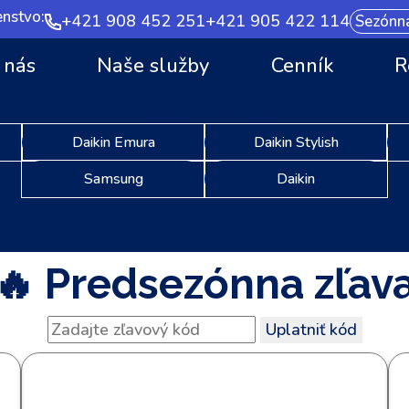
nstvo:
+421 908 452 251
+421 905 422 114
Sezónna
 nás
Naše služby
Cenník
R
CategoryFilterWrapper
Daikin Emura
Daikin Stylish
Samsung
Daikin
🔥 Predsezónna zľav
Uplatniť kód