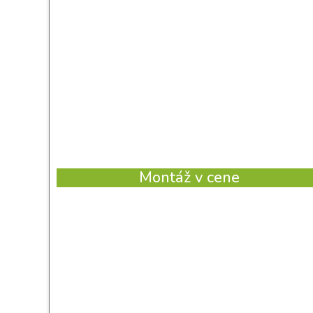
Montáž v cene
Výkon [kW]:
3,50 kW
Plocha [m²]:
20-35 m²