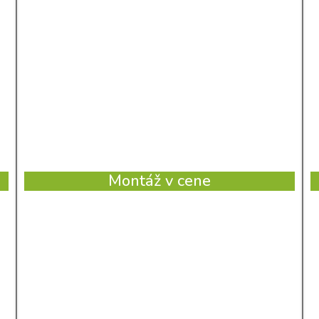
Montáž v cene
Výkon [kW]:
2,60 kW
Plocha [m²]:
do 20 m²