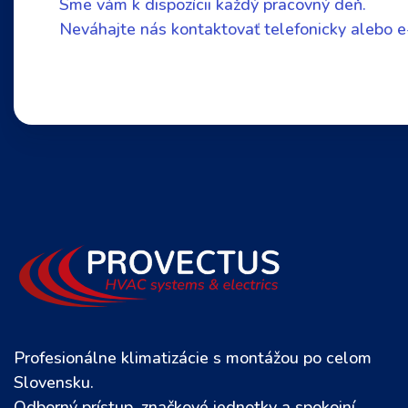
Sme vám k dispozícii každý pracovný deň.
Neváhajte nás kontaktovať telefonicky alebo 
Profesionálne klimatizácie s montážou po celom
Slovensku.
Odborný prístup, značkové jednotky a spokojní