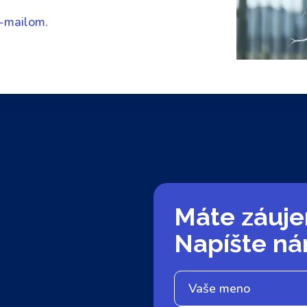
e-mailom.
Máte záuje
Napíšte n