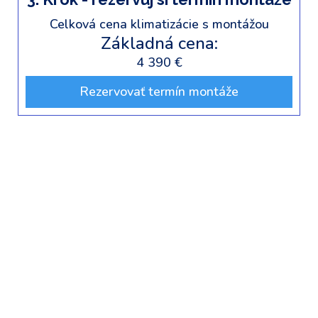
Celková cena klimatizácie s montážou
Základná cena:
4 390 €
Rezervovať termín montáže
🌿
Daikin Stylish 5,0 kW – biela (FTXA50CW +
RXA50A8)
Najvýkonnejší model zo série
Stylish
v bielej
farbe je ideálnou voľbou pre väčšie obývačky,
kancelárie alebo otvorené priestory do
50 m²
.